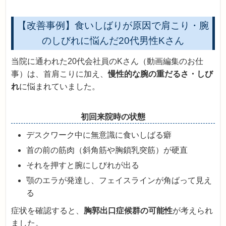
【改善事例】食いしばりが原因で肩こり・腕
のしびれに悩んだ20代男性Kさん
当院に通われた20代会社員のKさん（動画編集のお仕
事）は、首肩こりに加え、
慢性的な腕の重だるさ・しび
れ
に悩まれていました。
初回来院時の状態
デスクワーク中に無意識に食いしばる癖
首の前の筋肉（斜角筋や胸鎖乳突筋）が硬直
それを押すと腕にしびれが出る
顎のエラが発達し、フェイスラインが角ばって見え
る
症状を確認すると、
胸郭出口症候群の可能性
が考えられ
ました。