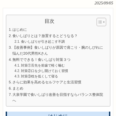
2025/09/05
目次
はじめに
食いしばりとは？放置するとどうなる？
食いしばりが引き起こす不調
【改善事例】食いしばりが原因で肩こり・腕のしびれに
悩んだ20代男性Kさん
無料でできる！食いしばり対策３つ
対策①舌先を前歯で軽く噛む
対策②口を少し開けておく習慣
対策③枕を低くして寝る
さらに効果を高めるセルフケアと生活習慣
まとめ
大泉学園で食いしばり改善を目指すならバランス整体院
へ