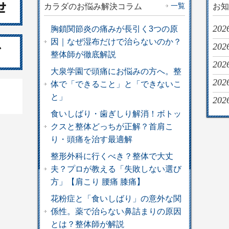
一覧
カラダのお悩み解決コラム
お知
202
胸鎖関節炎の痛みが長引く3つの原
因｜なぜ湿布だけで治らないのか？
2026
整体師が徹底解説
202
大泉学園で頭痛にお悩みの方へ。整
202
体で「できること」と「できないこ
と」
202
食いしばり・歯ぎしり解消！ボトッ
クスと整体どっちが正解？首肩こ
り・頭痛を治す最適解
整形外科に行くべき？整体で大丈
夫？プロが教える「失敗しない選び
方」【肩こり 腰痛 膝痛】
花粉症と「食いしばり」の意外な関
係性。薬で治らない鼻詰まりの原因
とは？整体師が解説