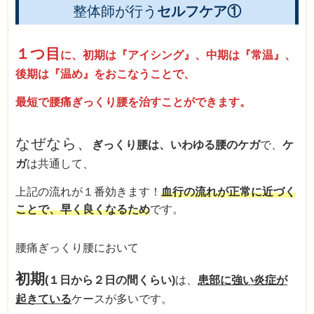
整体師が行う
セルフケア①
１つ目
に、初期は『アイシング』、中期は『常温』、
後期は『温め』をおこなうことで、
最短で腰痛ぎっくり腰を治すことができます。
なぜなら、
ぎっくり腰は、いわゆる腰のケガ
で、
ケ
ガ
は共通して、
上記の流れが１番効きます！
血行の流れが正常に近づく
ことで、早く良くなるため
です。
腰痛ぎっくり腰において
初期
(１日から２日の間くらい)
は、
患部に強い炎症が
起きている
ケースが多いです。