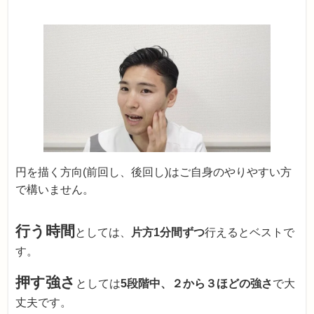
円を描く方向(前回し、後回し)はご自身のやりやすい方
で構いません。
行う時間
としては、
片方1分間ずつ
行えるとベストで
す。
押す強さ
としては
5段階中、２から３ほどの強さ
で大
丈夫です。