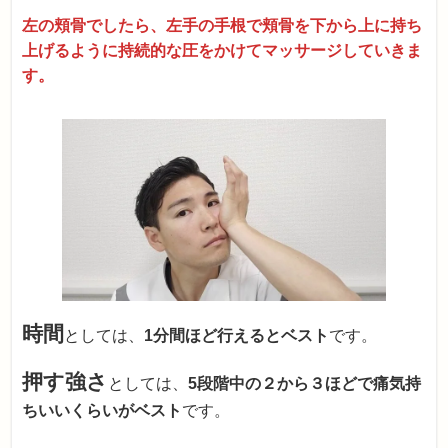
左の頬骨でしたら、左手の手根で頬骨を下から上に持ち
上げるように持続的な圧をかけてマッサージしていきま
す。
時間
としては、
1分間ほど行えるとベスト
です。
押す強さ
としては、
5段階中の２から３ほどで痛気持
ちいいくらいがベスト
です。