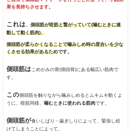
果を長持ちさせます。
これは
、
側頭筋が咬筋と繋がっていて(噛むときに連
動して動く筋肉)、
側頭筋が柔らかくなることで噛みしめ時の度合いを少な
くさせる効果があるため
です。
側頭筋は
こめかみの骨(側頭骨)にある幅広い筋肉で
す。
この
側頭筋を触りながら噛みしめるとムキムキ動くよ
うに、咬筋同様、
噛むときに使われる筋肉
です。
側頭筋が
食いしばり・歯ぎしりによって、緊張し続
けてしまうことによって、