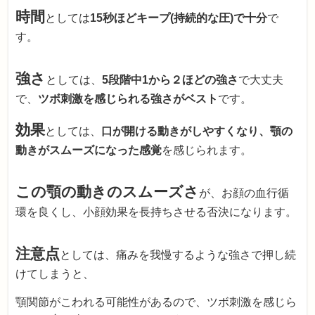
時間
としては
15秒ほどキープ(持続的な圧)で十分
で
す。
強さ
としては、
5段階中1から２ほどの強さ
で大丈夫
で、
ツボ刺激を感じられる強さがベスト
です。
効果
としては、
口が開ける動きがしやすくなり、顎の
動きがスムーズになった感覚
を感じられます。
この顎の動きのスムーズさ
が、お顔の血行循
環を良くし、小顔効果を長持ちさせる否決になります。
注意点
としては、痛みを我慢するような強さで押し続
けてしまうと、
顎関節がこわれる可能性があるので、ツボ刺激を感じら