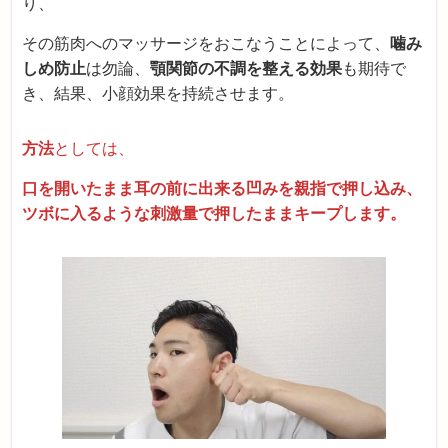
り、
その筋肉へのマッサージをおこなうことによって、
噛み
しめ防止
は勿論、
顎関節の不調を整える効果
も期待で
き、結果、小顔効果を持続させます。
方法
としては、
口を開いたまま耳の前に出来る凹みを親指で押し込み、
ツボに入るような刺激量で押したままキープします。