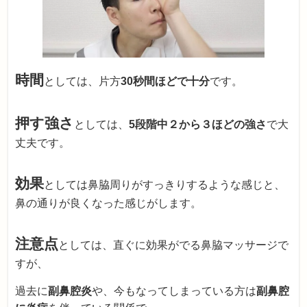
時間
としては、片方
30秒間ほどで十分
です。
押す強さ
としては、
5段階中２から３ほどの強さ
で大
丈夫です。
効果
としては鼻脇周りがすっきりするような感じと、
鼻の通りが良くなった感じがします。
注意点
としては、直ぐに効果がでる鼻脇マッサージで
すが、
過去に
副鼻腔炎
や、今もなってしまっている方は
副鼻腔