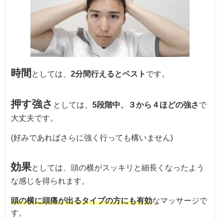
時間
としては、
2分間行えるとベスト
です。
押す強さ
としては、
5段階中、３から４ほどの強さ
で
大丈夫です。
(好みであればさらに強く行っても構いません)
効果
としては、頭の横がスッキリと細長くなったよう
な感じを得られます。
頭の横に頭痛が出るタイプの方にも有効
なマッサージで
す。