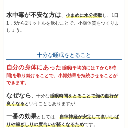
水中毒が不安な方は
、
小まめに水分摂取
し、1日
1，5から2リットルを飲むことで、小顔体質をつくりま
しょう。
十分な睡眠をとること
自分の身体にあった
睡眠(平均的には７から8時
間)を取り続けることで、小顔効果を持続させることが
できます。
なぜなら
、十分な
睡眠時間をとることで顔の血行が
良くなる
ということもありますが、
一番の効果
としては、
自律神経が安定して食いしば
りや歯ぎしりの度合いが軽くなるため
です。