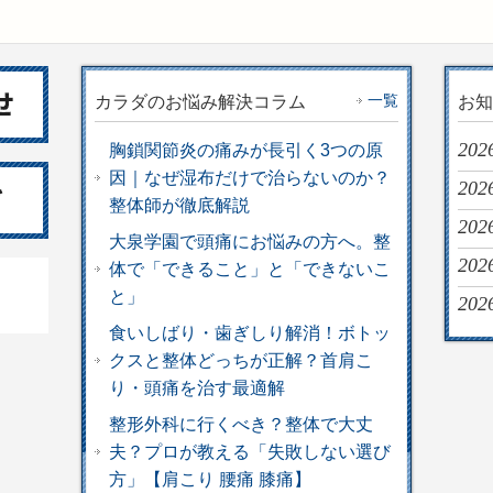
一覧
カラダのお悩み解決コラム
お知
202
胸鎖関節炎の痛みが長引く3つの原
因｜なぜ湿布だけで治らないのか？
2026
整体師が徹底解説
202
大泉学園で頭痛にお悩みの方へ。整
202
体で「できること」と「できないこ
と」
202
食いしばり・歯ぎしり解消！ボトッ
クスと整体どっちが正解？首肩こ
り・頭痛を治す最適解
整形外科に行くべき？整体で大丈
夫？プロが教える「失敗しない選び
方」【肩こり 腰痛 膝痛】