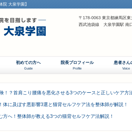
体院 大泉学園】
〒178-0063 東京都練馬
西武池袋線 大泉学園駅 南
初めての方へ
院長プロフィール
患者さん
Guide
Profile
Voice
危険！？首肩こり腰痛を悪化させる3つのケースと正しいケア方
！体に及ぼす悪影響3選と猫背セルフケア法を整体師が解説！
む方へ！整体師が教える3つの猫背セルフケア法解説！