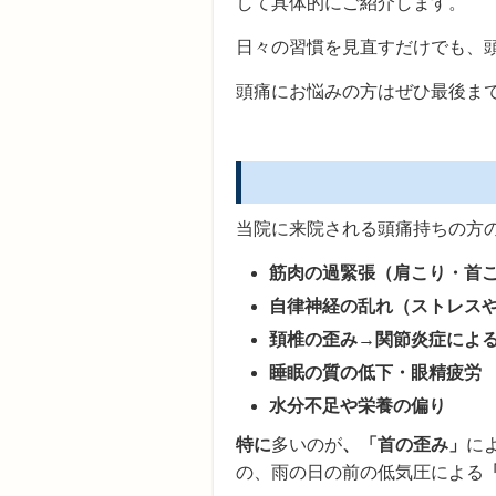
して具体的にご紹介します。
日々の習慣を見直すだけでも、
頭痛にお悩みの方はぜひ最後ま
当院に来院される頭痛持ちの方
筋肉の過緊張（肩こり・首
自律神経の乱れ（ストレス
頚椎の歪み→関節炎症によ
睡眠の質の低下・眼精疲労
水分不足や栄養の偏り
特に
多いのが
、「首の歪み」
に
の、雨の日の前の低気圧による