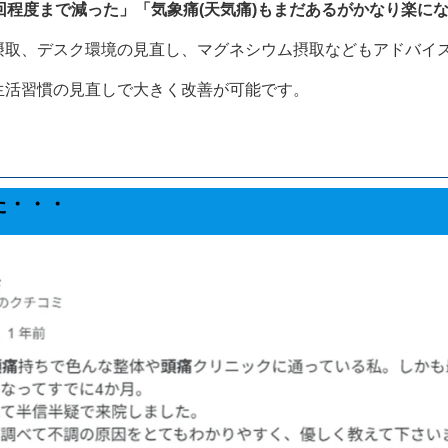
回程度まで減った
」「
気象痛(天気痛)もまだあるがかなり楽に
摂取、デスク環境の見直し、マグネシウム摂取などもアドバイ
生活習慣の見直しで大きく改善が可能です。
た・・・