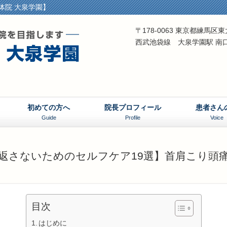
体院 大泉学園】
〒178-0063 東京都練馬
西武池袋線 大泉学園駅 南
初めての方へ
院長プロフィール
患者さん
Guide
Profile
Voice
返さないためのセルフケア19選】首肩こり頭
目次
はじめに