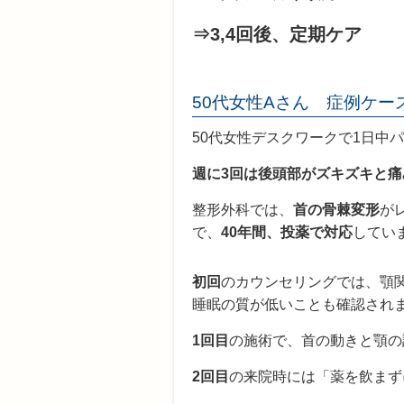
⇒3,4回後、定期ケア
50代女性Aさん 症例ケー
50代女性デスクワークで1日中
週に3回は後頭部がズキズキと
整形外科では、
首の骨棘変形
が
で、
40年間、投薬で対応
してい
初回
のカウンセリングでは、顎
睡眠の質が低いことも確認され
1回目
の施術で、首の動きと顎の
2回目
の来院時には「薬を飲まず