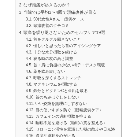
なぜ頭痛が起きるのか？
当院では平均3〜4回で頭痛改善が目安
50代女性Aさん 症例ケース
頭痛改善のクチコミ
頭痛を繰り返さないためのセルフケア19選
首をグルグル回さないこと
怪しいと思ったら首のアイシングケア
十分な水分摂取を続ける
寝る時の枕の高さ調整
首・肩に負担の少ない椅子・デスク環境
薬を飲み続けない
呼吸を深くするストレッチ
マグネシウムを摂取する
鉄分とビタミンCと亜鉛を取る
首のもみほぐしをしない
いい姿勢を無理にしすぎない
目の使いすぎを防ぐ（眼精疲労ケア）
カフェインの過剰摂取を控える
睡眠不足を避ける（睡眠の質を整える）
セロトニン活性を意識した朝の散歩や日光浴
適度な運動を心がける