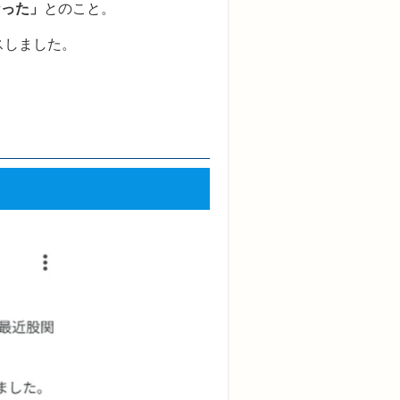
なった
」
とのこと。
スしました。